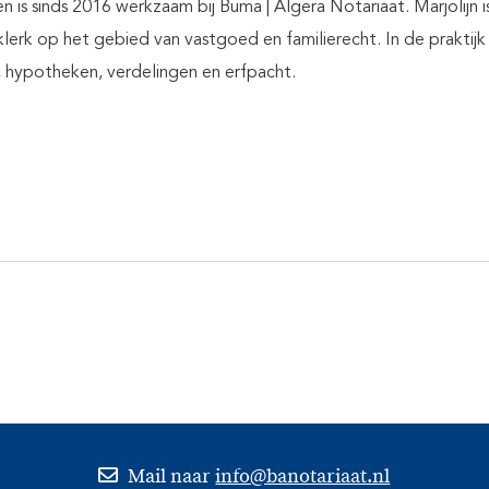
n is sinds 2016 werkzaam bij Buma | Algera Notariaat. Marjolijn i
klerk op het gebied van vastgoed en familierecht. In de praktijk 
, hypotheken, verdelingen en erfpacht.
Mail naar
info@banotariaat.nl